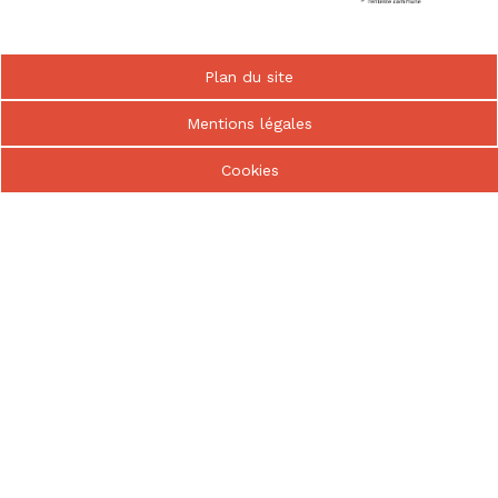
Bayeux
nous
intercommunauté
Pied
Plan du site
de
page
Mentions légales
Cookies