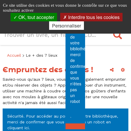
Menu
Le
Logo
Identification
Horaires
Accéder
Accéder
Accéder
Panneau de gestion des cookies
Ce site utilise des cookies et vous donne le contrôle sur ce que vous
principal
Sécurité.
au
au
à
les
souhaitez activer
Ouvri
+
Pour
menu
contenu
la
OK, tout accepter
Interdire tous les cookies
la
7
accéder
principal
connexion
navi
des
Personnaliser
au
Recherche
lieux
portail
R
7
de
votre
lieux
bibliothèque,
Fil
merci
>
Accueil
Le + des 7 lieux
-
de
de
confirmer
Empruntez des objets !
navigation
Les
Afficher
Out
que
vous
Saviez-vous qu'aux 7 lieux, vous pouvez également emprunter
7
n'êtes
et/ou réserver des objets ? Apprendre à jouer d'un instrument,
pas
utiliser une machine à coudre ou réussir vos goûters d'enfants
lieux
un
avec nos moules à gâteaux originaux : tester une nouvelle
robot
activité n'a jamais été aussi facile !
-
Bayeux
.
Sécurité. Pour accéder au portail de votre bibliothèque,
merci de confirmer que vous n'êtes pas un robot
en
Intercom
cliquant ici
.