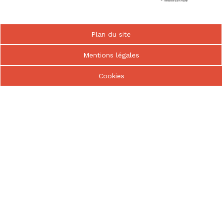
Bayeux
nous
intercommunauté
Pied
Plan du site
de
page
Mentions légales
Cookies