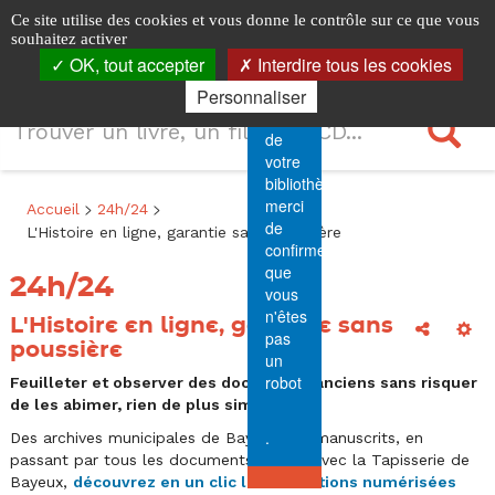
Menu
L'Histoire
Logo
Identification
Horaires
Accéder
Accéder
Accéder
Panneau de gestion des cookies
Ce site utilise des cookies et vous donne le contrôle sur ce que vous
principal
Sécurité.
au
au
à
les
souhaitez activer
Ouvri
en
Pour
menu
contenu
la
OK, tout accepter
Interdire tous les cookies
la
7
accéder
principal
connexion
navi
ligne,
Personnaliser
au
Recherche
lieux
portail
R
garantie
de
votre
sans
bibliothèque,
Fil
merci
>
>
Accueil
24h/24
poussière
de
de
L'Histoire en ligne, garantie sans poussière
confirmer
navigation
-
que
24h/24
vous
Les
n'êtes
L'Histoire en ligne, garantie sans
Afficher
Out
pas
poussière
7
un
robot
Feuilleter et observer des documents anciens sans risquer
lieux
de les abimer, rien de plus simple !
-
.
Des archives municipales de Bayeux aux manuscrits, en
passant par tous les documents en lien avec la Tapisserie de
Bayeux
Bayeux,
découvrez en un clic les collections numérisées