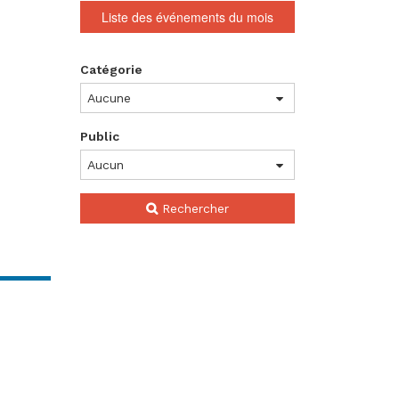
Liste des événements du mois
Rechercher
Catégorie
un
événement
rts
Public
Rechercher