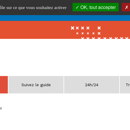
OK, tout accepter
é. Pour accéder au portail de votre bibliothèque, merci de confirmer qu
rôle sur ce que vous souhaitez activer
pas un robot
en cliquant ici
.
Suivez le guide
24h/24
Tr
es