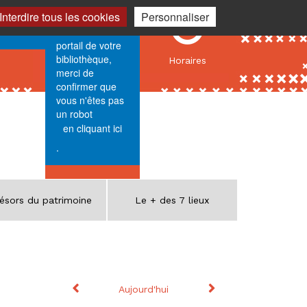
Identification
Horaires
Interdire tous les cookies
Personnaliser
e vous
Sécurité. Pour
accéder au
portail de votre
bibliothèque,
Horaires
merci de
confirmer que
vous n'êtes pas
un robot
en cliquant ici
.
ésors du patrimoine
Le + des 7 lieux
Calendrier
Mois précédent
Mois suivant
Aujourd'hui