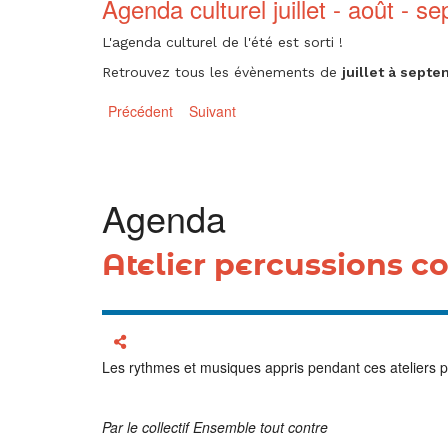
temps
Agenda culturel juillet - août - s
forts
forts
-
L'agenda culturel de l'été est sorti !
Diapositive
Retrouvez tous les évènements de
juillet à sept
-
Tous
Précédent
Suivant
sur
les
-
temps
forts
Agenda
Atelier percussions c
Afficher les options de partage
Les rythmes et musiques appris pendant ces ateliers p
Par le collectif Ensemble tout contre