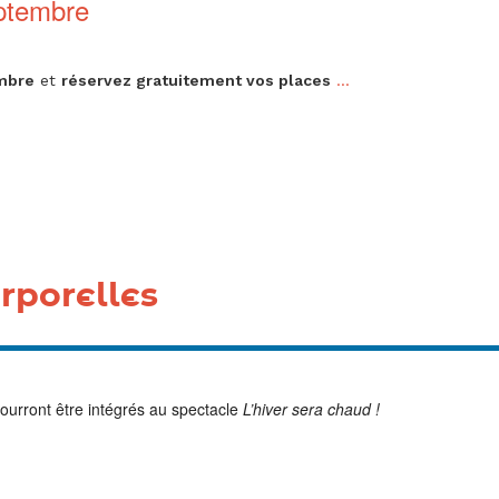
eptembre
embre
et
réservez gratuitement vos places
...
Tous les temps fo
orporelles
ourront être intégrés au spectacle
L’hiver sera chaud !