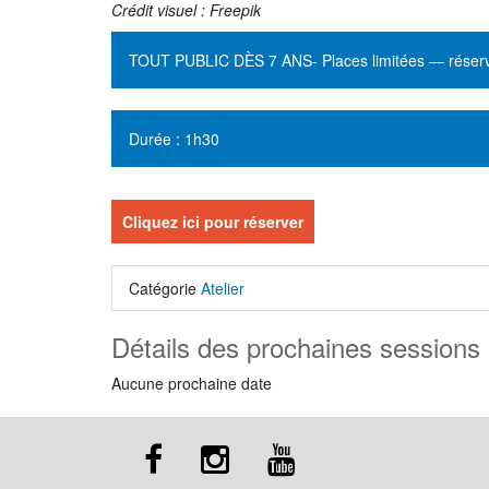
Crédit visuel : Freepik
TOUT PUBLIC DÈS 7 ANS- Places limitées — réserva
Durée : 1h30
Cliquez ici pour réserver
Catégorie
Atelier
Détails des prochaines sessions
Aucune prochaine date
Réseaux
Con
sociaux