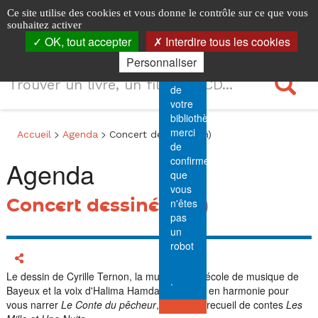
Menu
Concert
Logo
Identification
Horaires
Accéder
Accéder
Accéder
Panneau de gestion des cookies
Ce site utilise des cookies et vous donne le contrôle sur ce que vous
principal
Sécurité.
au
au
à
les
souhaitez activer
Ouvri
dessiné
Pour
menu
contenu
la
OK, tout accepter
Interdire tous les cookies
la
7
accéder
principal
connexion
navi
(18h)
Personnaliser
au
Recherche
lieux
portail
R
de
votre
bibliothèque,
Fil
merci
>
>
Accueil
Agenda
Concert dessiné (18h)
de
de
confirmer
Agenda
navigation
que
vous
Concert dessiné (18h)
n'êtes
pas
un
robot
Afficher les options de partage
Le dessin de Cyrille Ternon, la musique de l'école de musique de
.
Bayeux et la voix d'Halima Hamdane entrent en harmonie pour
vous narrer
Le Conte du pêcheur
, extrait du recueil de contes
Les