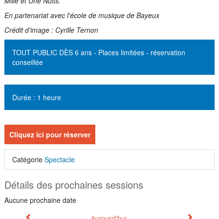
Mille et Une Nuits.
En partenariat avec l'école de musique de Bayeux
Crédit d'image : Cyrille Ternon
TOUT PUBLIC DÈS 6 ans - Places limitées - réservation
conseillée
Durée : 1 heure
Cliquez ici pour réserver
Catégorie
Spectacle
Détails des prochaines sessions
Aucune prochaine date
Calendrier
Mois précédent
Mois sui
Aujourd'hui