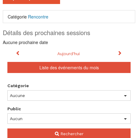
Catégorie
Rencontre
Détails des prochaines sessions
Aucune prochaine date
Calendrier
Mois précédent
Mois sui
Aujourd'hui
Liste des événements du mois
Rechercher
Catégorie
un
événement
Public
Rechercher