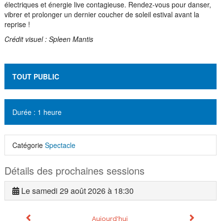
électriques et énergie live contagieuse. Rendez-vous pour danser,
vibrer et prolonger un dernier coucher de soleil estival avant la
reprise !
Crédit visuel : Spleen Mantis
TOUT
PUBLIC
Durée : 1 heure
Catégorie
Spectacle
Détails des prochaines sessions
Le
samedi 29 août 2026 à 18:30
Calendrier
Mois précédent
Mois sui
Aujourd'hui