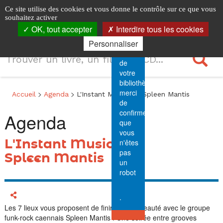
Menu
L'Instant
Logo
Identification
Horaires
Accéder
Accéder
Accéder
Panneau de gestion des cookies
Ce site utilise des cookies et vous donne le contrôle sur ce que vous
principal
Sécurité.
au
au
à
les
souhaitez activer
Ouvri
Musical
Pour
menu
contenu
la
OK, tout accepter
Interdire tous les cookies
la
7
accéder
principal
connexion
navi
//
Personnaliser
au
Recherche
lieux
portail
R
Spleen
de
votre
Mantis
bibliothèque,
Fil
merci
>
>
Accueil
Agenda
L'Instant Musical // Spleen Mantis
de
de
confirmer
Agenda
navigation
que
vous
L'Instant Musical //
n'êtes
pas
Spleen Mantis
un
robot
Afficher les options de partage
.
Les 7 lieux vous proposent de finir l'été en beauté avec le groupe
funk-rock caennais Spleen Mantis ! Une soirée entre grooves