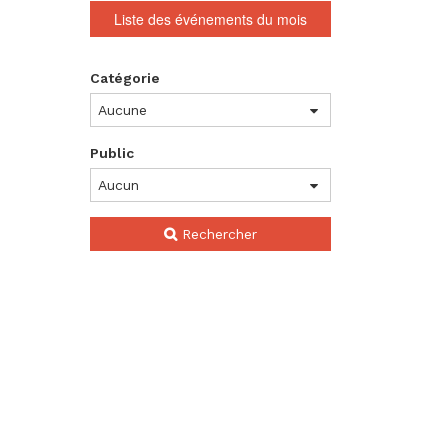
Liste des événements du mois
Rechercher
Catégorie
un
événement
rts
Public
Rechercher