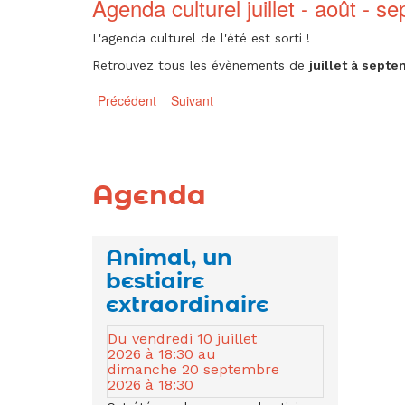
temps
Agenda culturel juillet - août - s
forts
forts
-
L'agenda culturel de l'été est sorti !
Diapositive
Retrouvez tous les évènements de
juillet à sept
-
Tous
Précédent
Suivant
sur
les
-
temps
forts
Agenda
Animal, un
bestiaire
extraordinaire
Animal,
Du
vendredi 10 juillet
un
2026 à 18:30
au
dimanche 20 septembre
bestiaire
2026 à 18:30
extraordinaire