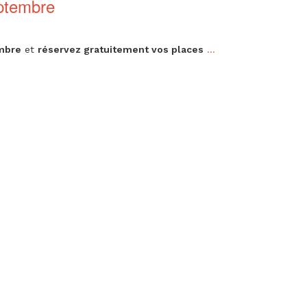
eptembre
embre
et
réservez gratuitement vos places
...
Tous les temps fo