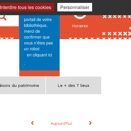
Identification
Horaires
Interdire tous les cookies
Personnaliser
Sécurité. Pour
Rechercher
accéder au
portail de votre
bibliothèque,
Horaires
merci de
confirmer que
vous n'êtes pas
un robot
en cliquant ici
.
ésors du patrimoine
Le + des 7 lieux
Calendrier
Mois précédent
Mois suivant
Aujourd'hui